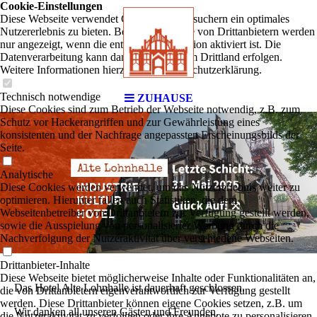
Cookie-Einstellungen
Diese Webseite verwendet Cookies, um Besuchern ein optimales
Nutzererlebnis zu bieten. Bestimmte Inhalte von Drittanbietern werden
nur angezeigt, wenn die entsprechende Option aktiviert ist. Die
Datenverarbeitung kann dann auch in einem Drittland erfolgen.
Weitere Informationen hierzu in der Datenschutzerklärung.
Technisch notwendige
ZUHAUSE
Diese Cookies sind zum Betrieb der Webseite notwendig, z.B. zum
Schutz vor Hackerangriffen und zur Gewährleistung eines
konsistenten und der Nachfrage angepassten Erscheinungsbilds der
Seite.
Analytische
Diese Cookies werden verwendet, um das Nutzererlebnis weiter zu
optimieren. Hierunter fallen auch Statistiken, die dem
Webseitenbetreiber von Drittanbietern zur Verfügung gestellt werden,
sowie die Ausspielung von personalisierter Werbung durch die
Nachverfolgung der Nutzeraktivität über verschiedene Webseiten.
Drittanbieter-Inhalte
Diese Webseite bietet möglicherweise Inhalte oder Funktionalitäten an,
Das Hotel Alte Lohnhalle ist dauerhaft geschlossen.
die von Drittanbietern eigenverantwortlich zur Verfügung gestellt
werden. Diese Drittanbieter können eigene Cookies setzen, z.B. um
Wir danken all unseren Gästen und Freunden.
die Nutzeraktivität zu verfolgen oder ihre Angebote zu personalisieren